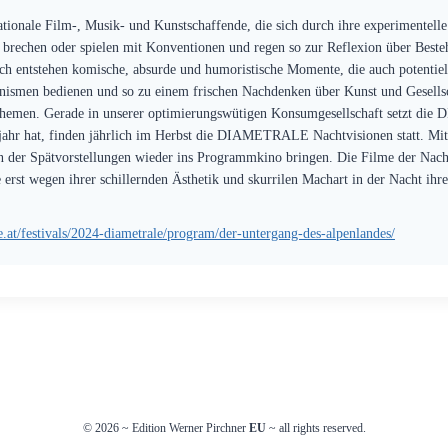
onale Film-, Musik- und Kunstschaffende, die sich durch ihre experimentelle 
brechen oder spielen mit Konventionen und regen so zur Reflexion über Best
ch entstehen komische, absurde und humoristische Momente, die auch potentie
hanismen bedienen und so zu einem frischen Nachdenken über Kunst und Gesellsc
he Themen. Gerade in unserer optimierungswütigen Konsumgesellschaft setzt 
ahr hat, finden jährlich im Herbst die DIAMETRALE Nachtvisionen statt. Mit 
n der Spätvorstellungen wieder ins Programmkino bringen. Die Filme der Nacht
 erst wegen ihrer schillernden Ästhetik und skurrilen Machart in der Nacht ihre
.at/festivals/2024-diametrale/program/der-untergang-des-alpenlandes/
© 2026
~
Edition Werner Pirchner
EU
~ all rights reserved.