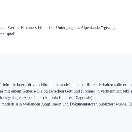
ch Werner Pirchners Film „Der Untergang des Alpenlandes“ gezeigt.
hauspiel)
häflein Pirchner mit vom Himmel herabdröhnendem Rufen: Erhalten solle er das
 mit einem Genesis-Dialog zwischen Gott und Pirchner in vermeintlich biblisc
ionsgeplagten Alpenland. (Antonia Rahofer, Diagonale)
ich modern sein wollenden Jungfilmern und Dokumentatoren publiziert wurde. E