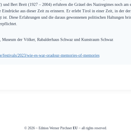
2) und Bert Breit (1927 – 2004) erfuhren die Gräuel des Naziregimes noch am
 Eindrücke aus dieser Zeit zu erinnern. Er erlebt Tirol in einer Zeit, in der de
ägt ist. Diese Erfahrungen und die daraus gewonnenen politischen Haltungen b
rpflichtet.
m, Museum der Völker, Rabalderhaus Schwaz und Kunstraum Schwaz
/de/festivals/2023/wie-es-war-oradour-memories-of-memories
© 2026
~
Edition Werner Pirchner
EU
~ all rights reserved.