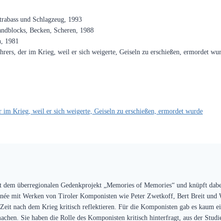
ntrabass und Schlagzeug, 1993
Sandblocks, Becken, Scheren, 1988
n, 1981
ers, der im Krieg, weil er sich weigerte, Geiseln zu erschießen, ermordet wur
im Krieg, weil er sich weigerte, Geiseln zu erschießen, ermordet wurde
 dem überregionalen Gedenkprojekt „Memories of Memories“ und knüpft dabei
ée mit Werken von Tiroler Komponisten wie Peter Zwetkoff, Bert Breit und We
eit nach dem Krieg kritisch reflektieren. Für die Komponisten gab es kaum ei
hen. Sie haben die Rolle des Komponisten kritisch hinterfragt, aus der Studie