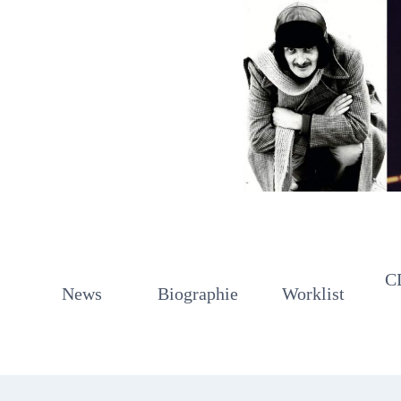
Zum
Inhalt
springen
C
News
Biographie
Worklist