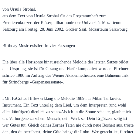
von Ursula Strohal,
aus dem Text von Ursula Strohal für das Programmheft zum
Premierenkonzert der Bläserphilharmonie der Universität Mozarteum
Salzburg am Freitag, 28. Juni 2002, Großer Saal, Mozarteum Salzwburg
Birthday Music existiert in vier Fassungen.
Die über alle Horizonte hinausreichende Melodie des letzten Satzes bildet
den Ursprung, sie ist für Gesang und Harfe komponiert worden: Pirchner
schrieb 1986 im Auftrag des Wiener Akademietheaters eine Bühnenmusik
für Strindbergs »Gespenstersonate«.
»Mit FaGottes Hilfe« erklang die Melodie 1989 aus Milan Turkovics
Instrument. Ein Text unterlag dem Lied, um dem Interpreten (und wohl
allen künftigen) dienlich zu sein:»Als ich in die Sonne schaute, glaubte ich
das Verborgene zu sehen. Mensch, dein Werk sei Dein Ergötzen, selig ist
wer Gutes tut. Gleich deines Zornes Taten nie durch neue Bosheit aus, tröste
den, den du betrübtest, deine Güte bringt dir Lohn. Wer gerecht ist, fürchtet