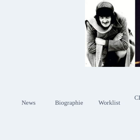
Zum
Inhalt
springen
C
News
Biographie
Worklist