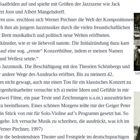
Saalfelden auf und spielte mit Größen der Jazzszene wie Jack
rt Joos und Albert Mangelsdorff.
ern usw. erschloss sich Werner Pirchner die Welt der Kompositionen
ch ihm als jungem Jazzmusiker durch die vielen freundschaftlichen
eit musikalisch und politisch neue Welten eröffneten.
nstler, wie er sie liebevoll nannte. Die Initialzündung dazu kam
r auf eine sog. „ernste“ Konzertbühne, indem er meinen Namen
nd Wellesz setzte.“
ten Jazzmusik. Die Beschäftigung mit den Theorien Schönbergs und
WP,
er andere Wege des Ausdrucks eröffnet. Bis zu meinem 42.
rn nicht gewagt, auch nur einen Ton für ein klassisches Konzert zu
egenheitsarbeiter versuchte ich a) meine Ideen und Gefühle in mir
zwei Filme, ein paar Texte und Zeichnungen u.a.m.) auszudrücken
 beeinflussen. Eines schönen Morgens teilte mir der Geiger Peter
ein Stück von mir für Solo-Violine auf’s Programm gesetzt hat. So
gehe. Ich versuche Musik zu schreiben, die ausdrückt, was ich im
erner Pirchner, 1997)
r die bedeutendsten Theater und Festspiele im deutschsprachigen