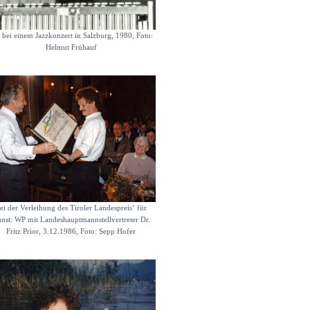
bei einem Jazzkonzert in Salzburg, 1980, Foto:
Helmut Frühauf
ei der Verleihung des Tiroler Landespreis‘ für
nst: WP mit Landeshauptmannstellvertreter Dr.
Fritz Prior, 3.12.1986, Foto: Sepp Hofer