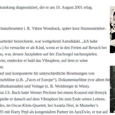
ankung diagnostiziert, der er am 10. August 2001 erlag.
inanzbeamten i. R. Viktor Wondrack, später kurz Harmonielehre-
itsarbeiter bezeichnete, war weitgehend Autodidakt. „Ich habe
w.) So versuchte er als Kind, wenn er in den Ferien auf Besuch bei
, war, dessen Jazzplatten auf der Ziachorgel nachzuspielen.
er, entdeckte er bald das Vibraphon, auf dem er seine
te.
 auf und komponierte für unterschiedliche Besetzungen von
rnsehfilme (z.B. „Faces of Europe“), Dokumentarfilme (vor allem für
funkanstalten und Verlage (z. B. Weinberger in Wien).
on J.S. Bach hatte Werner Pirchner bei einem Konzert mit Henryk
spielte er danach auf dem Vibraphon bis zum Ende seines Lebens.
s, im Oscar-Klein-Quartett, bei Austria Drei, in Mumelter’s
 mit Harry Pepl als kongenialem Partner im JazzZwio, er trat auf