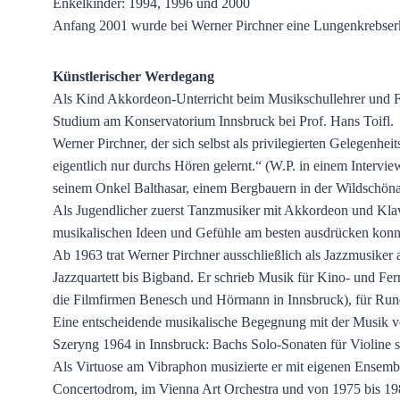
Enkelkinder: 1994, 1996 und 2000
Anfang 2001 wurde bei Werner Pirchner eine Lungenkrebserkr
Künstlerischer Werdegang
Als Kind Akkordeon-Unterricht beim Musikschullehrer und F
Studium am Konservatorium Innsbruck bei Prof. Hans Toifl.
Werner Pirchner, der sich selbst als privilegierten Gelegenhe
eigentlich nur durchs Hören gelernt.“ (W.P. in einem Intervie
seinem Onkel Balthasar, einem Bergbauern in der Wildschönau
Als Jugendlicher zuerst Tanzmusiker mit Akkordeon und Klavi
musikalischen Ideen und Gefühle am besten ausdrücken konn
Ab 1963 trat Werner Pirchner ausschließlich als Jazzmusiker
Jazzquartett bis Bigband. Er schrieb Musik für Kino- und Fe
die Filmfirmen Benesch und Hörmann in Innsbruck), für Rund
Eine entscheidende musikalische Begegnung mit der Musik v
Szeryng 1964 in Innsbruck: Bachs Solo-Sonaten für Violine 
Als Virtuose am Vibraphon musizierte er mit eigenen Ensemble
Concertodrom, im Vienna Art Orchestra und von 1975 bis 1985