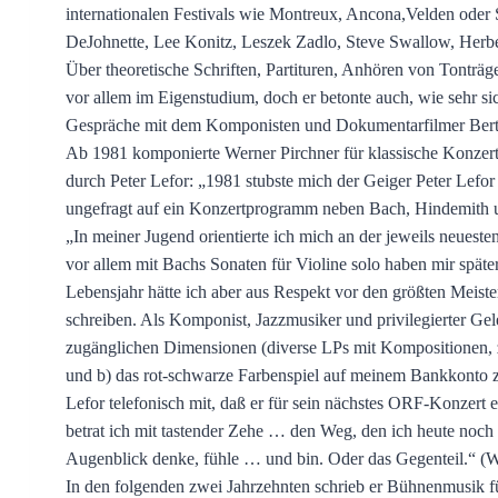
internationalen Festivals wie Montreux, Ancona,Velden oder 
DeJohnette, Lee Konitz, Leszek Zadlo, Steve Swallow, Herbe
Über theoretische Schriften, Partituren, Anhören von Tonträg
vor allem im Eigenstudium, doch er betonte auch, wie sehr si
Gespräche mit dem Komponisten und Dokumentarfilmer Bert Br
Ab 1981 komponierte Werner Pirchner für klassische Konzertkü
durch Peter Lefor: „1981 stubste mich der Geiger Peter Lefo
ungefragt auf ein Konzertprogramm neben Bach, Hindemith u
„In meiner Jugend orientierte ich mich an der jeweils neues
vor allem mit Bachs Sonaten für Violine solo haben mir spät
Lebensjahr hätte ich aber aus Respekt vor den größten Meiste
schreiben. Als Komponist, Jazzmusiker und privilegierter Gel
zugänglichen Dimensionen (diverse LPs mit Kompositionen, 
und b) das rot-schwarze Farbenspiel auf meinem Bankkonto zu
Lefor telefonisch mit, daß er für sein nächstes ORF-Konzert 
betrat ich mit tastender Zehe … den Weg, den ich heute noch 
Augenblick denke, fühle … und bin. Oder das Gegenteil.“ (W
In den folgenden zwei Jahrzehnten schrieb er Bühnenmusik fü