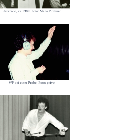
Jazzzwio, ca 1980, Foto: Stella Pirchner
WP bei einer Probe, Foto: privat