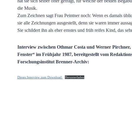
hat sie sich selber öfter gefragt, für welche der beiden Begabu
die Musik.
Zum Zeichnen sagt Frau Peintner noch: Wenn es damals üblic
sie alle Zeichnungen ausgestellt, denn sie waren immer aussage
Sie schildert ihn als eher ernstes und früh reifes Kind, das s
Interview zwischen Othmar Costa und Werner Pirchner, er
Fenster“ im Frühjahr 1987, bereitgestellt vom Redaktions
Forschungsinstitut Brenner-Archiv:
Dieses Interview zum Download:
Herunterladen