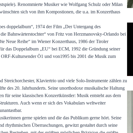
Festspiele). Renommierte Musiker wie Wolfgang Schulz oder Milan
 wünschten sich von ihm Kompostionen, die u.a. im Konzerthaus
lbes doppelalbum“, 1974 der Film „Der Untergang des
 die Bahnwärterstochter“ von Fritz von Herzmanovsky-Orlando bei
Die Neue Reihe“ im Wiener Konzerthaus, 1986 der Tiroler
is für das Doppelalbum „EU“ bei ECM, 1992 die Gründung seiner
en ORF-Kultursender Ö1 und von1995 bis 2001 die Musik zum
Streichorchester, Klaviertrio und viele Solo-Instrumente zählen zu
fte des 20. Jahrhunderts. Seine unorthodoxe musikalische Haltung
en für seine klassischen Konzertkünstler: Musik entsteht aus dem
Strukturen. Auch wenn er sich des Vokabulars weltweiter
unantastbar.
sikerinnen gerne spielen und die das Publikum gerne hört. Seine
d rhythmischen Überraschungen, gewitzt gestaltet durch seine
hen Bestreben, mit der größten möglichen Präzision die größte