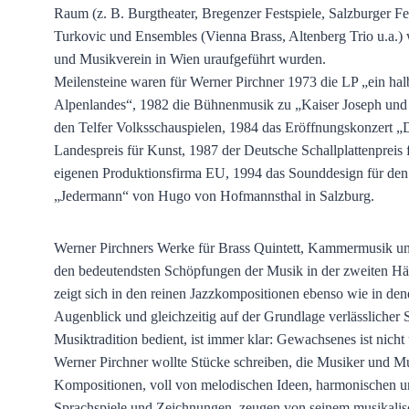
Raum (z. B. Burgtheater, Bregenzer Festspiele, Salzburger 
Turkovic und Ensembles (Vienna Brass, Altenberg Trio u.a.)
und Musikverein in Wien uraufgeführt wurden.
Meilensteine waren für Werner Pirchner 1973 die LP „ein ha
Alpenlandes“, 1982 die Bühnenmusik zu „Kaiser Joseph und
den Telfer Volksschauspielen, 1984 das Eröffnungskonzert „
Landespreis für Kunst, 1987 der Deutsche Schallplattenpre
eigenen Produktionsfirma EU, 1994 das Sounddesign für d
„Jedermann“ von Hugo von Hofmannsthal in Salzburg.
Werner Pirchners Werke für Brass Quintett, Kammermusik und 
den bedeutendsten Schöpfungen der Musik in der zweiten Häl
zeigt sich in den reinen Jazzkompositionen ebenso wie in den
Augenblick und gleichzeitig auf der Grundlage verlässlicher 
Musiktradition bedient, ist immer klar: Gewachsenes ist nicht 
Werner Pirchner wollte Stücke schreiben, die Musiker und Mu
Kompositionen, voll von melodischen Ideen, harmonischen un
Sprachspiele und Zeichnungen, zeugen von seinem musikalisc