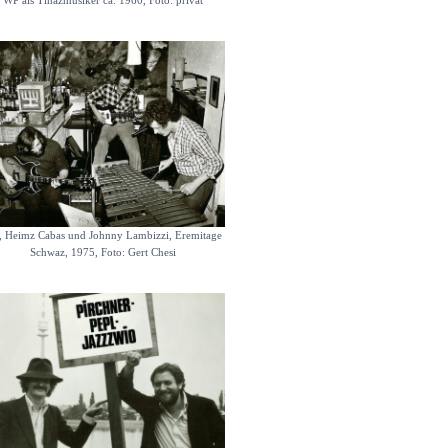
WP als Tinazmusiker ca. 1960, Foto: privat
 Heimz Cabas und Johnny Lambizzi, Eremitage
Schwaz, 1975, Foto: Gert Chesi