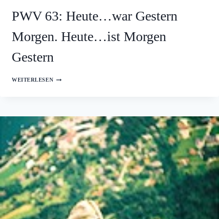
PWV 63: Heute…war Gestern
Morgen. Heute…ist Morgen
Gestern
PWV
WEITERLESEN
63:
HEUTE…
WAR
GESTERN
MORGEN.
HEUTE…
IST
MORGEN
GESTERN