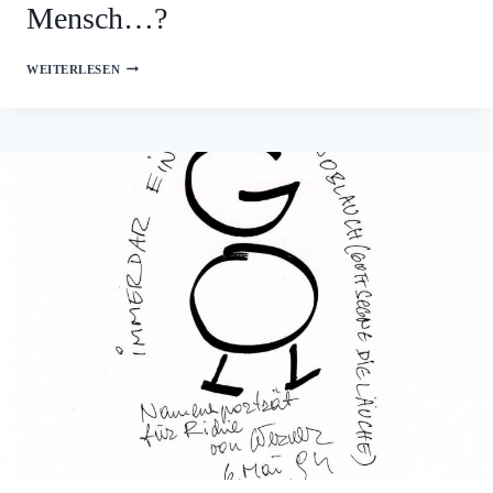
Mensch…?
PWV
WEITERLESEN
31:
WEM
GEHÖRT
DER
MENSCH…?