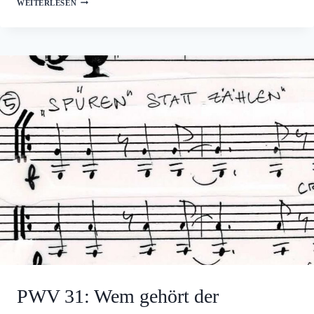
PWV
WEITERLESEN
29
B:
HEIMAT?
(FÜR
KLAVIERTRIO)
PWV 31: Wem gehört der