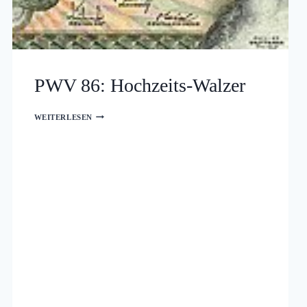
PWV 86: Hochzeits-Walzer
PWV
WEITERLESEN
86:
HOCHZEITS-
WALZER