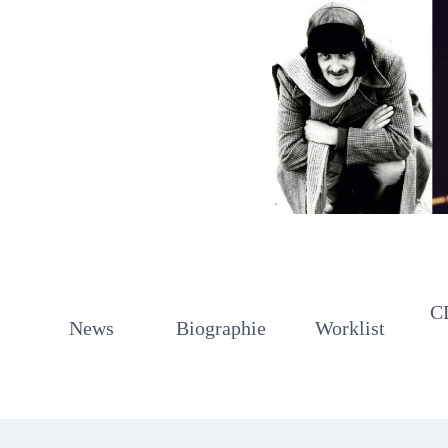
Zum
Inhalt
springen
C
News
Biographie
Worklist