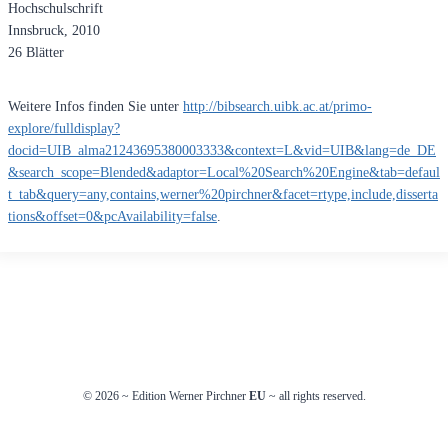
Hochschulschrift
Innsbruck, 2010
26 Blätter
Weitere Infos finden Sie unter
http://bibsearch.uibk.ac.at/primo-
explore/fulldisplay?
docid=UIB_alma21243695380003333&context=L&vid=UIB&lang=de_DE
&search_scope=Blended&adaptor=Local%20Search%20Engine&tab=defaul
t_tab&query=any,contains,werner%20pirchner&facet=rtype,include,disserta
tions&offset=0&pcAvailability=false
.
© 2026
~
Edition Werner Pirchner
EU
~ all rights reserved.