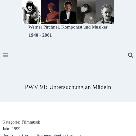
Zum
Inhalt
springen
Werner Pirchner, Komponist und Musiker
1940 - 2001
PWV 91: Untersuchung an Mädeln
Kategorie: Filmmusik
Jahr: 1999
Besetzung: Gesang, Posaune, Synthesizer u. a.