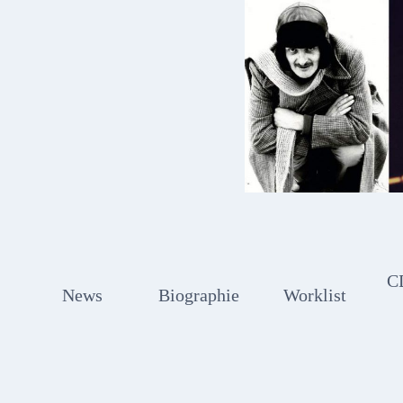
Zum
Inhalt
springen
C
News
Biographie
Worklist